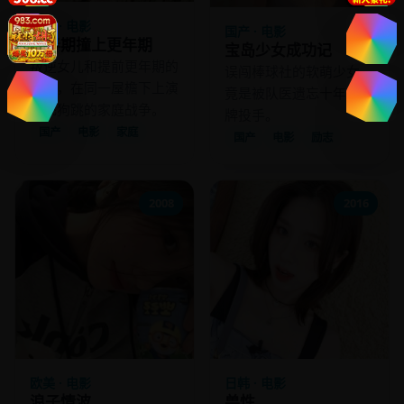
国产 · 电影
国产 · 电影
青春期撞上更年期
宝岛少女成功记
叛逆女儿和提前更年期的
误闯棒球社的软萌少女，
老爸，在同一屋檐下上演
竟是被队医遗忘十年的王
鸡飞狗跳的家庭战争。
牌投手。
国产
电影
家庭
国产
电影
励志
2008
2016
欧美 · 电影
日韩 · 电影
浪子情波
兽性