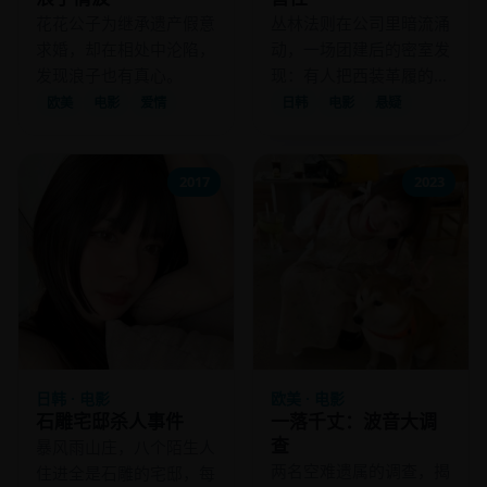
花花公子为继承遗产假意
丛林法则在公司里暗流涌
求婚，却在相处中沦陷，
动，一场团建后的密室发
发现浪子也有真心。
现：有人把西装革履的同
事关进了斗兽场。
欧美
电影
爱情
日韩
电影
悬疑
2017
2023
日韩 · 电影
欧美 · 电影
石雕宅邸杀人事件
一落千丈：波音大调
查
暴风雨山庄，八个陌生人
两名空难遗属的调查，揭
住进全是石雕的宅邸，每