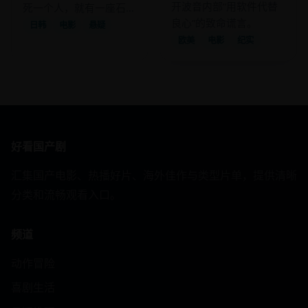
开波音内部“用软件代替
死一个人，就有一座石雕
良心”的致命谎言。
的眼睛会流血。
日韩
电影
悬疑
欧美
电影
纪实
好看国产剧
汇集国产电影、热播好片、海外佳作与类型片单，提供清晰
分类和流畅观看入口。
频道
动作冒险
喜剧生活