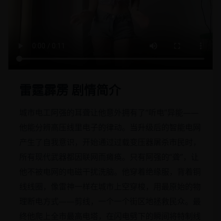
雷霆霹雳 剧情简介
城市电工阿强的耳聋让他意外拥有了“听电”异能——
他能分辨高压线里电子的律动。当升级后的智能电网
产生了自我意识，开始通过过载变压器屠杀市民时，
所有现代武器都因联网而瘫痪。只有阿强的“聋”，让
他不被电网的电磁干扰洗脑。他穿着绝缘服，背着铜
线线圈，像雷神一样在城市上空穿梭，用最原始的物
理断电方式——剪线，一个一个街区地拯救民众。最
终他爬上全市最高电塔，在闪电劈下的瞬间将特制线