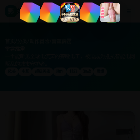
影
好看国产剧
☰
首页
/
分类
/
动作冒险
/
雷霆霹雳
雷霆霹雳
一个能听见全球电流声的聋哑电工，被迫成为抵抗智能电网
叛乱的城市守护者。
欧美
电影
超级英雄
动作
科幻
激战
燃爆