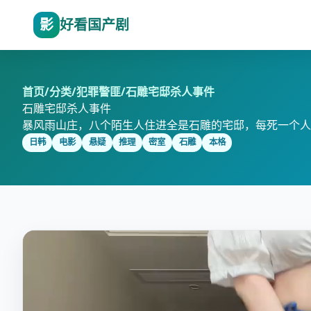
影
好看国产剧
首页
/
分类
/
犯罪警匪
/
石雕宅邸杀人事件
石雕宅邸杀人事件
暴风雨山庄，八个陌生人住进全是石雕的宅邸，每死一个人
日韩
电影
悬疑
推理
密室
石雕
本格