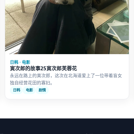
日韩 · 电影
寅次郎的故事25寅次郎芙蓉花
永远在路上的寅次郎，这次在北海道爱上了一位带着盲女
独自经营花田的寡妇。
日韩
电影
剧情