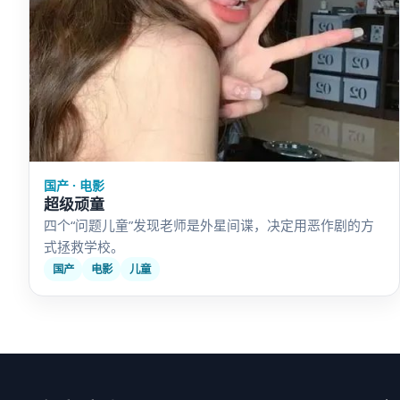
国产 · 电影
超级顽童
四个“问题儿童”发现老师是外星间谍，决定用恶作剧的方
式拯救学校。
国产
电影
儿童