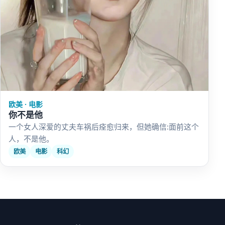
欧美 · 电影
你不是他
一个女人深爱的丈夫车祸后痊愈归来，但她确信:面前这个
人，不是他。
欧美
电影
科幻