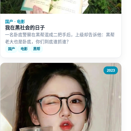
国产 · 电影
我在黑社会的日子
一名卧底警察在黑帮混成二把手后，上级却告诉他：黑帮
老大也是卧底，你们到底谁抓谁？
国产
电影
黑帮
2023