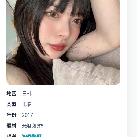
地区
日韩
类型
电影
年份
2017
题材
悬疑,犯罪
频道
犯罪警匪