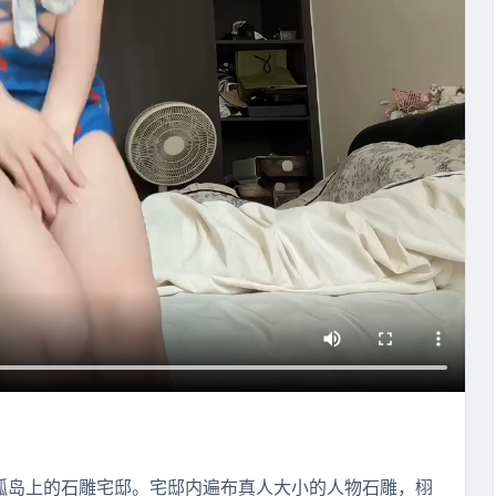
孤岛上的石雕宅邸。宅邸内遍布真人大小的人物石雕，栩