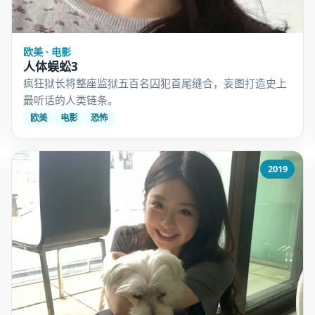
欧美 · 电影
人体蜈蚣3
疯狂狱长将整座监狱五百名囚犯首尾缝合，妄图打造史上
最听话的人类链条。
欧美
电影
恐怖
2019