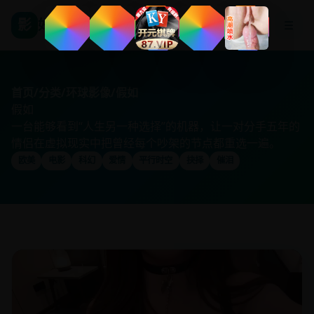
影
好看国产剧
☰
首页
/
分类
/
环球影像
/
假如
假如
一台能够看到“人生另一种选择”的机器，让一对分手五年的
情侣在虚拟现实中把曾经每个吵架的节点都重选一遍。
欧美
电影
科幻
爱情
平行时空
抉择
催泪