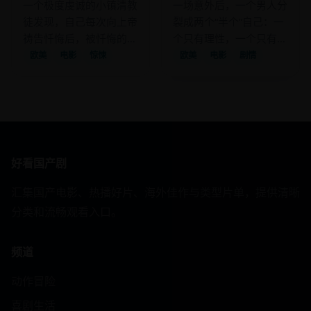
一个极度虔诚的小镇清教
一场意外后，一个男人分
徒发现，自己每次向上帝
裂成两个“半个”自己：一
祷告忏悔后，被忏悔的人
个只有理性，一个只有感
都会以“天罚”的方式离奇
性，他们必须合作才能找
欧美
电影
惊悚
欧美
电影
剧情
惨死。
到完整的自己。
好看国产剧
汇集国产电影、热播好片、海外佳作与类型片单，提供清晰
分类和流畅观看入口。
频道
动作冒险
喜剧生活