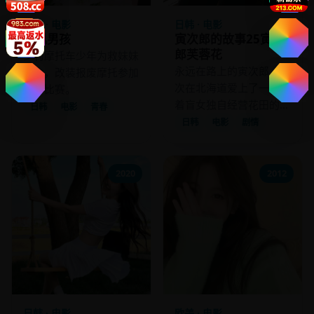
日韩 · 电影
日韩 · 电影
骑机男孩
寅次郎的故事25寅次
郎芙蓉花
乡村摩托车少年为救妹妹
永远在路上的寅次郎，这
的命，改装报废摩托参加
次在北海道爱上了一位带
地下比赛。
着盲女独自经营花田的寡
日韩
电影
青春
妇。
日韩
电影
剧情
2020
2012
日韩 · 电影
欧美 · 电影