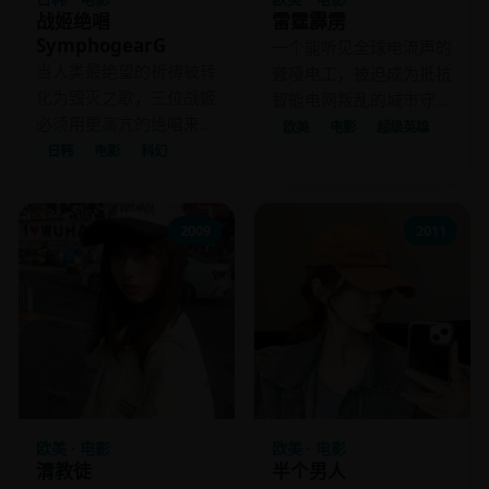
战姬绝唱
雷霆霹雳
SymphogearG
一个能听见全球电流声的
当人类最绝望的祈祷被转
聋哑电工，被迫成为抵抗
化为毁灭之歌，三位战姬
智能电网叛乱的城市守护
必须用更高亢的绝唱来覆
者。
欧美
电影
超级英雄
盖它。
日韩
电影
科幻
2009
2011
欧美 · 电影
欧美 · 电影
清教徒
半个男人