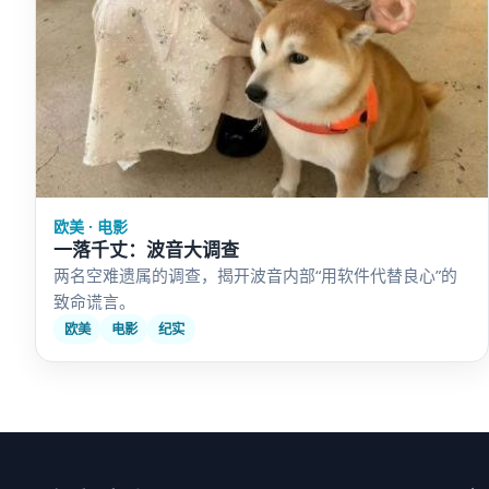
欧美 · 电影
一落千丈：波音大调查
两名空难遗属的调查，揭开波音内部“用软件代替良心”的
致命谎言。
欧美
电影
纪实