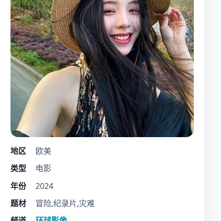
地区
欧美
类型
电影
年份
2024
题材
冒险,纪录片,灾难
频道
环球影像