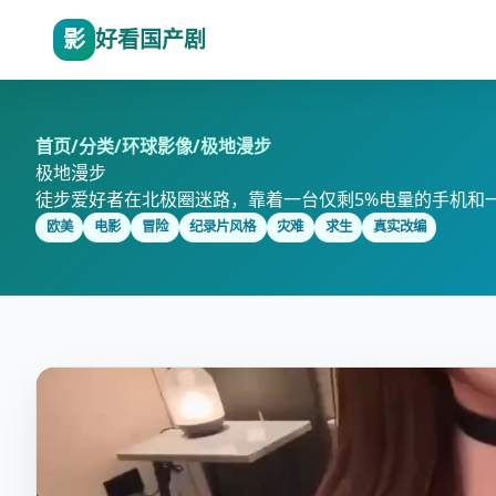
影
好看国产剧
首页
/
分类
/
环球影像
/
极地漫步
极地漫步
徒步爱好者在北极圈迷路，靠着一台仅剩5%电量的手机和一
欧美
电影
冒险
纪录片风格
灾难
求生
真实改编