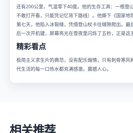
还有200公里，气温零下40度。他的生存工具：一根
不敢打开看，只能凭记忆背下路线）。他撕下《国家地
第七天，他陷入冰裂缝，凭借登山杖卡住缝隙爬出。最
后一次开机键，屏幕亮光在雪夜里闪烁了五秒，正是这五
精彩看点
极简主义求生片的典范，没有配乐煽情，只有刺骨寒风
代生活的每一口热水都充满感激。震撼人心。
相关推荐