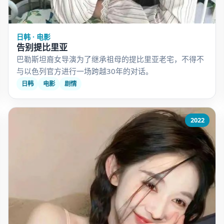
日韩 · 电影
告别提比里亚
巴勒斯坦裔女导演为了继承祖母的提比里亚老宅，不得不
与以色列官方进行一场跨越30年的对话。
日韩
电影
剧情
2022