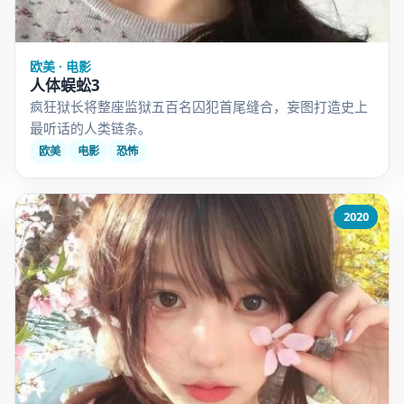
欧美 · 电影
人体蜈蚣3
疯狂狱长将整座监狱五百名囚犯首尾缝合，妄图打造史上
最听话的人类链条。
欧美
电影
恐怖
2020