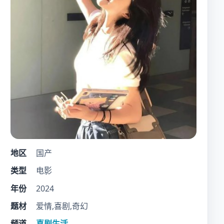
地区
国产
类型
电影
年份
2024
题材
爱情,喜剧,奇幻
频道
喜剧生活