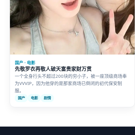
国产 · 电影
先敬罗衣再敬人破天富贵家财万贯
一个全身行头不超过200块的穷小子，被一座顶级商场奉
为VVVIP，因为他穿的是那家商场已倒闭的初代保安制
服。
国产
电影
剧情