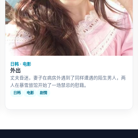
日韩 · 电影
外出
丈夫昏迷，妻子在病房外遇到了同样遭遇的陌生男人，两
人在暴雪旅馆开始了一场禁忌的慰藉。
日韩
电影
剧情