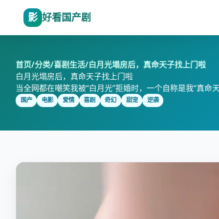
影
好看国产剧
首页
/
分类
/
喜剧生活
/
白月光塌房后，真命天子找上门啦
白月光塌房后，真命天子找上门啦
当全网都在嘲笑我被“白月光”拒婚时，一个自称是我“真命
国产
电影
爱情
喜剧
奇幻
甜宠
逆袭