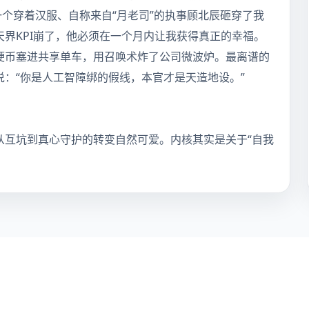
一个穿着汉服、自称来自“月老司”的执事顾北辰砸穿了我
界KPI崩了，他必须在一个月内让我获得真正的幸福。
硬币塞进共享单车，用召唤术炸了公司微波炉。最离谱的
：“你是人工智障绑的假线，本官才是天造地设。”
从互坑到真心守护的转变自然可爱。内核其实是关于“自我