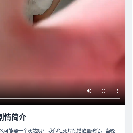
剧情简介
么可能娶一个灰姑娘？”我的社死片段播放量破亿。当晚