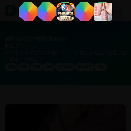
影
好看国产剧
☰
首页
/
分类
/
犯罪警匪
/
野蛮比尔
野蛮比尔
一个患有间歇性失忆的退休杀手，用贴在冰箱上的便签追查
杀害妻子的真凶。
欧美
电影
犯罪
动作
黑色幽默
暴力美学
爽片