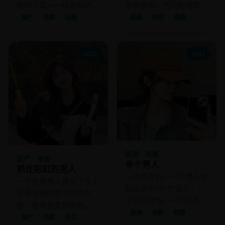
始的方式——徒步和驴
家被追杀，他只能用智慧
车，丈量文明的痕迹。
求生。
国产
电影
公路
欧美
电影
悬疑
2025
2011
欧美 · 电影
国产 · 电影
半个男人
抓住彩虹的男人
一场意外后，一个男人分
一个色盲男人遇见了身上
裂成两个“半个”自己：一
自带七种颜色气味的女
个只有理性，一个只有感
孩，他发誓要抓住她。
性，他们必须合作才能找
欧美
电影
剧情
国产
电影
奇幻
到完整的自己。