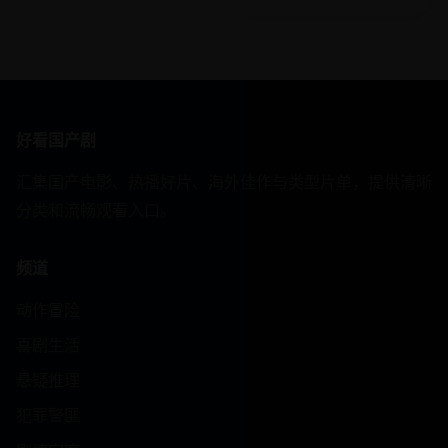
好看国产剧
汇集国产电影、热播好片、海外佳作与类型片单，提供清晰
分类和流畅观看入口。
频道
动作冒险
喜剧生活
悬疑推理
犯罪警匪