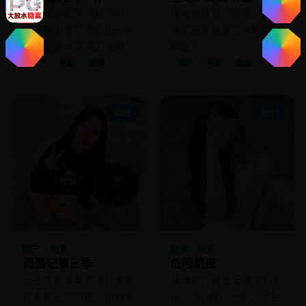
花店哑女和失明钢琴师，
误闯棒球社的软萌少女，
用花香和音符编织出一场
竟是被队医遗忘十年的王
看不见却闻得到的爱情。
牌投手。
国产
电影
爱情
国产
电影
励志
2025
2017
国产 · 电影
欧美 · 电影
周游记第三季
危险机密
三名性格迥异的旅行者结
普通银行职员无意拿到黑
伴重走古代商路，用最原
帮洗钱U盘，一夜之间全