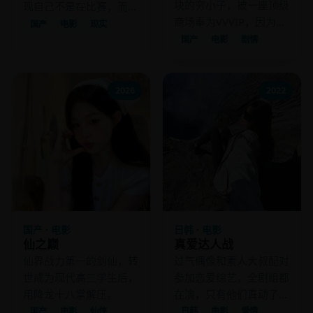
块的穷小子，被一座顶级
现自己不是在比赛，而是
商场奉为VVVIP，因为他
在被“社会实验”。
国产
电影
现实
穿的是那家商场已倒闭的
国产
电影
剧情
初代保安制服。
2026
2022
国产 · 电影
日韩 · 电影
仙之巅
真爱达人战
仙界战力第一的剑仙，转
过气偶像和素人大叔配对
世成为现代高三学生后，
参加恋爱综艺，全剧组都
用降龙十八掌解压。
在演，只有他们真动了
心。
国产
电影
仙侠
日韩
电影
爱情