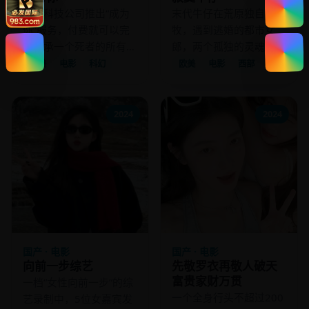
一家科技公司推出“成为
末代牛仔在荒原独自放
你”服务，付费就可以完
牧，遇到逃婚的都市女
全继承一个死者的所有记
郎，两个孤独的灵魂在大
忆与人格。
漠相爱。
欧美
电影
科幻
欧美
电影
西部
2024
2024
国产 · 电影
国产 · 电影
向前一步综艺
先敬罗衣再敬人破天
富贵家财万贯
一档“女性向前一步”的综
一个全身行头不超过200
艺录制中，5位女嘉宾发