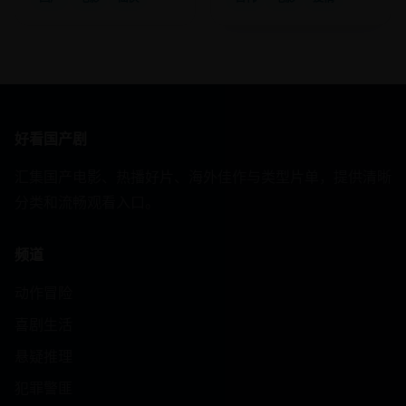
好看国产剧
汇集国产电影、热播好片、海外佳作与类型片单，提供清晰
分类和流畅观看入口。
频道
动作冒险
喜剧生活
悬疑推理
犯罪警匪