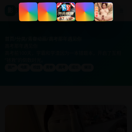
影
好看国产剧
☰
首页
/
分类
/
青春动画
/
高考那年遇见你
高考那年遇见你
高考前100天，学霸和学渣因为一本错题本，开启了互相
“拯救”的倒数时光。
国产
电影
校园
青春
高考
成长
催泪