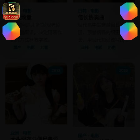
国产 · 电影
日韩 · 电影
超级顽童
信长协奏曲
四个“问题儿童”发现老师
现代高中生穿越回日本战
是外星间谍，决定用恶作
国，顶替病弱的织田信
剧的方式拯救学校。
长，用现代知识改写历
史。
国产
电影
儿童
日韩
电影
历史
2013
2025
亚洲 · 电影
国产 · 电影
大头绿衣斗僵尸粤语