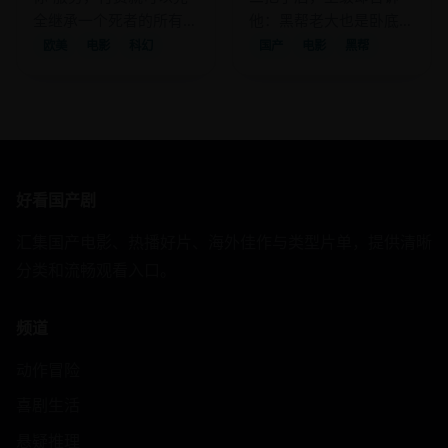
全继承一个死者的所有记
他：黑帮老大也是卧底，
忆与人格。
你们到底谁抓谁？
欧美
电影
科幻
国产
电影
黑帮
好看国产剧
汇集国产电影、热播好片、海外佳作与类型片单，提供清晰
分类和流畅观看入口。
频道
动作冒险
喜剧生活
悬疑推理