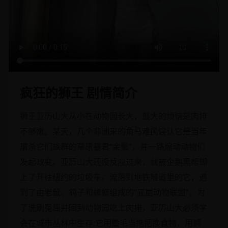
疯狂的狮王 剧情简介
狮王亚历山大从小在动物园长大，最大的烦恼是肉排
不够嫩。某天，几个非洲来的角马难民误认它是当年
屠杀它们族群的草原暴君“金鬃”，并一路煽动动物们
发起政变。亚历山大还没反应过来，就被企鹅黑帮绑
上了开往纽约的垃圾车。流落到地铁隧道里的它，遇
到了由老鼠、鸽子和蟑螂组成的“底层动物联盟”。为
了洗刷冤屈并回到动物园吃上肉排，亚历山大必须学
会在城市丛林中生存:它用鬃毛当拖把换食物，用狮