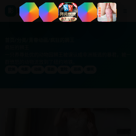
影
好看国产剧
☰
首页
/
分类
/
青春动画
/
疯狂的狮王
疯狂的狮王
一只养尊处优的动物园狮王被误认成非洲叛逃的暴君，被一
群愤怒的动物流放到了纽约地铁。
欧美
电影
动画
喜剧
冒险
恶搞
爆笑