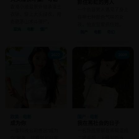
抓住彩虹的男人
香港小混混意外继承道士
一个色盲男人遇见了身上
衣钵，穿上大头绿衣，用
自带七种颜色气味的女
奇葩茅山术斗僵尸。
孩，他发誓要抓住她。
亚洲
电影
僵尸
国产
电影
奇幻
2022
2009
欧美 · 电影
国产 · 电影
成为你
我在黑社会的日子
一家科技公司推出“成为
一名卧底警察在黑帮混成
你”服务，付费就可以完
二把手后，上级却告诉