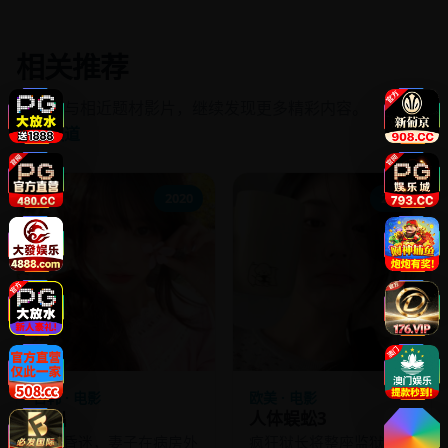
相关推荐
同频道与相近题材影片，继续发现更多精彩内容。
进入频道
2020
2015
日韩 · 电影
欧美 · 电影
外出
人体蜈蚣3
丈夫昏迷，妻子在病房外
疯狂狱长将整座监狱五百