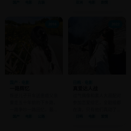
死亡。
了……横店的尸体专业
国产
电影
古装
亚洲
电影
剧情
户。
2016
2022
国产 · 电影
日韩 · 电影
一路辉忆
真爱达人战
叛逆儿子开车送患癌父亲
过气偶像和素人大叔配对
重走五十年前的下乡路，
参加恋爱综艺，全剧组都
一路争吵一路回忆，最终
在演，只有他们真动了
和解。
心。
国产
电影
公路
日韩
电影
爱情