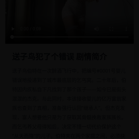
送子鸟犯了个错误 剧情简介
送子鸟伯特在一次醉酒飞行中，把编号#0001号婴儿
错误地投递到了城市最底层的乞丐窝。二十年后，伯
特因内疚私自下凡找到了那个孩子——如今已是街头
混混的杰克。与此同时，本该接收婴儿的亿万富翁家
族也查到了真相，准备强行认回“继承人”。但杰克发
现，富人想要他只是为了获取其骨髓挽救家族族长。
而乞丐养父母得知后，决定不惜一切代价保护这个
“从天而降”的儿子。伯特夹在两个家庭之间，必须抉