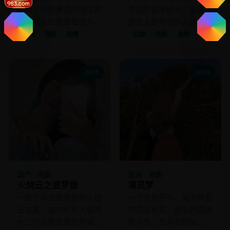
遇到了同样遭遇的陌生男
名囚犯首尾缝合，妄图打
人，两人在暴雪旅馆开始
造史上最听话的人类链
了一场禁忌的慰藉。
条。
日韩
电影
剧情
欧美
电影
恐怖
2015
2019
国产 · 电影
亚洲 · 电影
火烧云之波罗堡
演员梦
一座千年古堡被诡异火烧
一个长相平平、毫无背景
云笼罩，城内所有人每隔
的马来女孩，跑去韩国当
十二时辰就会重生并循环
练习生，五年后她成