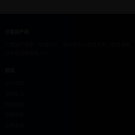
好看国产剧
汇集国产电影、热播好片、海外佳作与类型片单，提供清晰
分类和流畅观看入口。
频道
动作冒险
喜剧生活
悬疑推理
犯罪警匪
剧情家庭