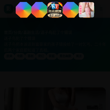
影
好看国产剧
☰
首页
/
分类
/
喜剧生活
/
送子鸟犯了个错误
送子鸟犯了个错误
送子鸟把本该送到富豪家的孩子错投给了一对乞丐，二十年
后两个家庭都知道了真相。
欧美
电影
喜剧
奇幻
家庭
黑色幽默
寓言