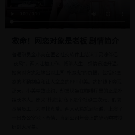
救命！网恋对象是老板 剧情简介
普通职员金小美在匿名社交软件上结识了灵魂伴侣
“夜风”，两人吐槽工作、畅聊人生，感情迅速升温。
她向对方疯狂输出对上司“朴魔鬼”的仇恨，包括他变
态的考勤制度和让人窒息的PPT审美。约好线下奔现
那天，小美精致赴约，却发现坐在咖啡厅里的正是朴
组长本人。原来“朴魔鬼”私下是个社恐二次元，假装
基层员工只为寻找真爱。两人从尴尬到坦诚，上演了
一出办公室地下恋情，直到公司年会上的醉酒吻被投
屏到大屏幕。