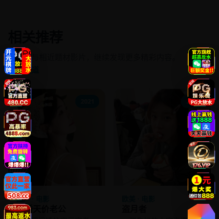
相关推荐
同频道与相近题材影片，继续发现更多精彩内容。
进入频道
2021
2024
国产 · 电影
欧美 · 电影
隐婚天价老公
盗月者