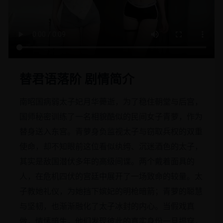
替君语落阶 剧情简介
南昭国病弱太子妃月华薨逝，为了稳住朝堂与后宫，
国师秘密训练了一名相貌酷似的民间女子青萝，作为
替身送入东宫。青萝身负监视太子与窃取兵权的双重
使命，却不知眼前这位看似纨绔、沉迷酒色的太子，
其实是敌国潜伏多年的高级间谍。两个戴着面具的
人，在危机四伏的宫廷中展开了一场致命的较量。太
子教她礼仪，为她挡下嫔妃的明枪暗箭；青萝的聪慧
与坚韧，也渐渐融化了太子冰封的内心。当假戏真
做，情愫暗生，他们发现彼此的真实身份一旦揭穿，