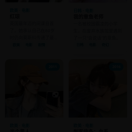
欧美 · 电影
日韩 · 电影
红琼
我的章鱼老师
英国最年迈的间谍自首
一名被校园霸凌的小学
了，她承认自己在80岁
生，在废弃水族馆里遇到
时仍向莫斯科传递了最后
了一只“会说话”的章鱼。
一份核弹设计图。
欧美
电影
剧情
日韩
电影
奇幻
2011
2016
欧美 · 电影
欧美 · 电影
半个男人
刺客信条：血系