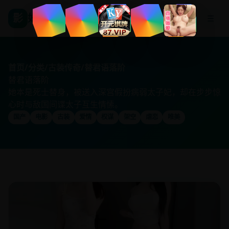
影
好看国产剧
☰
首页
/
分类
/
古装传奇
/
替君语落阶
替君语落阶
她本是死士替身，被送入深宫假扮病弱太子妃，却在步步惊
心时与敌国间谍太子互生情愫。
国产
电影
古装
爱情
权谋
架空
虐恋
唯美