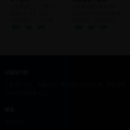
一场意外后，一个男人分
一名现代男子通过DNA
裂成两个“半个”自己：一
记忆解锁了中世纪刺客祖
个只有理性，一个只有感
先的记忆，却发现自己的
性，他们必须合作才能找
双胞胎兄弟是圣殿骑士的
欧美
电影
剧情
欧美
电影
动作
到完整的自己。
后代。
好看国产剧
汇集国产电影、热播好片、海外佳作与类型片单，提供清晰
分类和流畅观看入口。
频道
动作冒险