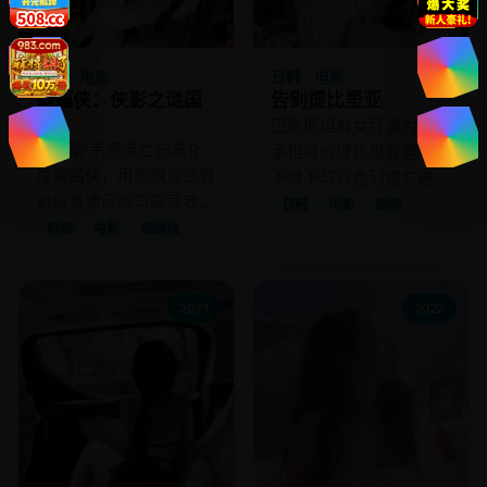
欧美 · 电影
日韩 · 电影
蝙蝠侠：侠影之谜国
告别提比里亚
语
巴勒斯坦裔女导演为了继
布鲁斯·韦恩流亡归来化
承祖母的提比里亚老宅，
身蝙蝠侠，用恐惧为武器
不得不与以色列官方进行
对抗哥谭腐败与影武者联
一场跨越30年的对话。
日韩
电影
剧情
盟。
欧美
电影
蝙蝠侠
2021
2022