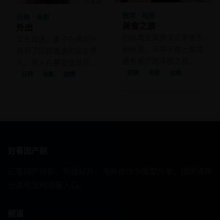
欧美 · 电影
日韩 · 电影
美食之旅
外出
纽约毒舌美食评论家被吊
丈夫昏迷，妻子在病房外
销执照，不得不踏上美国
遇到了同样遭遇的陌生男
最差餐厅的寻找之旅。
人，两人在暴雪旅馆开始
欧美
电影
公路
了一场禁忌的慰藉。
日韩
电影
剧情
好看国产剧
汇集国产电影、热播好片、海外佳作与类型片单，提供清晰
分类和流畅观看入口。
频道