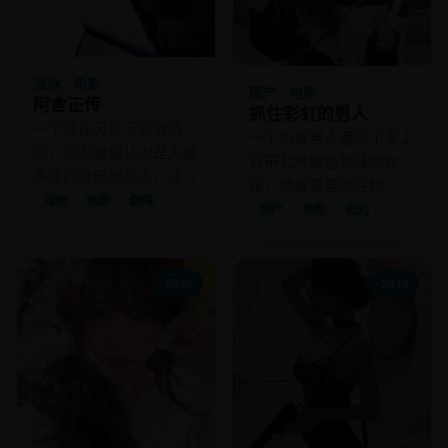
亚洲 · 电影
国产 · 电影
阿舍正传
抓住彩虹的男人
一个住在天桥下的流浪
一个色盲男人遇见了身上
汉，因为被误认为是失散
自带七种颜色气味的女
多年的财阀继承人，决定
孩，他发誓要抓住她。
将错就错。
亚洲
电影
剧情
国产
电影
奇幻
2020
2019