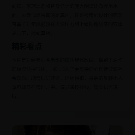
间谍、家族恩怨和替身诡计的庞大阴谋逐渐浮出水
面。顾云飞是否真的是真凶，还是被精心设计的完美
替罪羊？秦风必须在舆论压力和上级限期破案的双重
夹击下，找到真相。
精彩看点
本片是对经典同名电影的成功现代改编，保留了原作
的硬汉侦探气质，同时加入了更复杂的心理博弈和社
会议题。剧情层层递进，环环相扣，最后的反转出人
意料却又在情理之中。演员演技在线，镜头语言凌
厉。