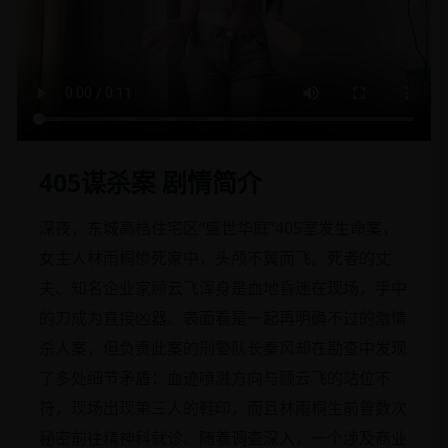
405谋杀案 剧情简介
深夜，东城高档住宅区“盛世华庭”405室发生命案，
女主人林雨桐惨死家中，头颅不翼而飞。死者的丈
夫、知名企业家顾云飞浑身是血地昏迷在现场，手中
的刀成为直接凶器。表面看是一起再明确不过的激情
杀人案，但负责此案的刑警队长秦风却在勘查中发现
了多处细节矛盾：血迹喷溅方向与顾云飞的站位不
符，现场出现第三人的鞋印，而且林雨桐生前曾数次
秘密前往精神科就诊。随着调查深入，一个涉及商业