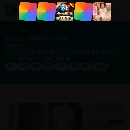
影
好看国产剧
☰
首页
/
分类
/
犯罪警匪
/
405谋杀案
405谋杀案
高档小区405室惊现无头女尸，所有证据都指向死者的丈
夫，但刑警队长却发现疑点重重。
国产
电影
悬疑
犯罪
刑侦
烧脑
反转
社会派