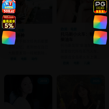
欧美 · 电影
欧美 · 电影
托马斯小火车：智斗
记忆杀神
柴油车
顶级杀手每次任务后都要
托马斯发现“柴油车计划”
清除记忆，直到他在自己
是要取代所有蒸汽火车，
大脑里发现一段被删除的
他联合全岛老火车上演
真相。
欧美
电影
动作
“蒸汽觉醒”。
欧美
电影
儿童
2018
2025