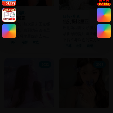
国产 · 电影
日韩 · 电影
周末回家
告别提比里亚
北漂女儿每次周末回家都
巴勒斯坦裔女导演为了继
像打仗，直到她在监控里
承祖母的提比里亚老宅，
看到父母凌晨四点去占公
不得不与以色列官方进行
交座位的背影。
国产
电影
家庭
一场跨越30年的对话。
日韩
电影
剧情
2022
2021