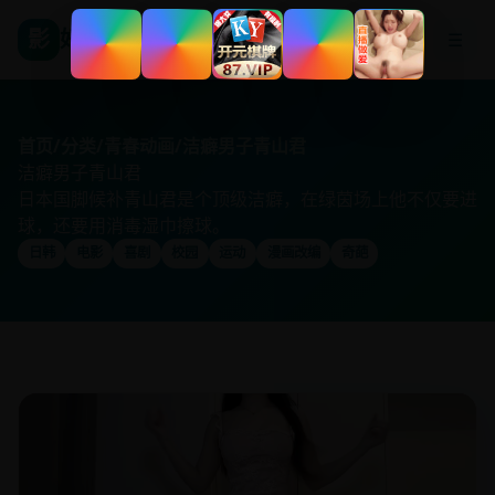
影
好看国产剧
☰
首页
/
分类
/
青春动画
/
洁癖男子青山君
洁癖男子青山君
日本国脚候补青山君是个顶级洁癖，在绿茵场上他不仅要进
球，还要用消毒湿巾擦球。
日韩
电影
喜剧
校园
运动
漫画改编
奇葩