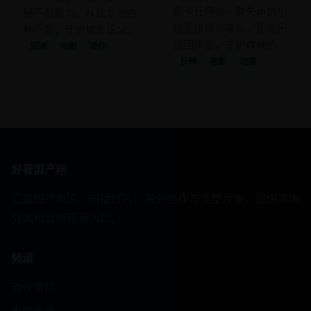
皮卡丘带领一群失声的小
秘不倒能力，从此专治各
精灵组建合唱队，用音乐
种不服，守护城市正义。
找回声音，守护森林的音
亚洲
电影
动作
乐祭。
日韩
电影
动画
好看国产剧
汇集国产电影、热播好片、海外佳作与类型片单，提供清晰
分类和流畅观看入口。
频道
动作冒险