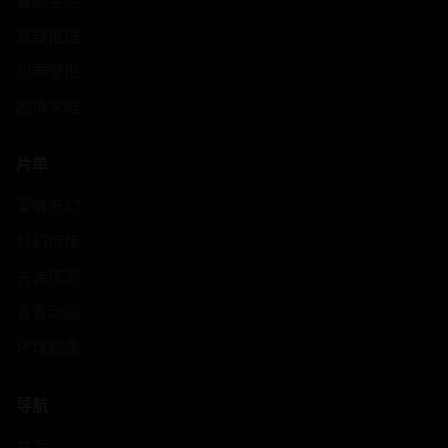
喜剧生活
悬疑推理
犯罪警匪
剧情家庭
片单
爱情奇幻
科幻惊悚
古装传奇
青春动画
环球影像
导航
首页