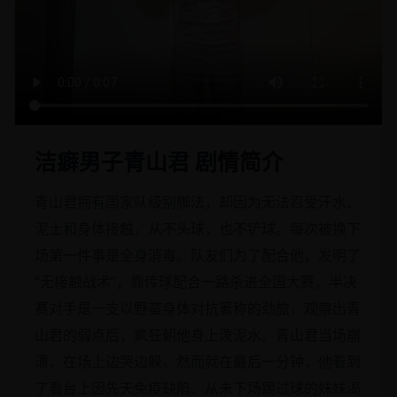
洁癖男子青山君 剧情简介
青山君拥有国家队级别脚法，却因为无法忍受汗水、
泥土和身体接触，从不头球，也不铲球。每次被换下
场第一件事是全身消毒。队友们为了配合他，发明了
“无接触战术”，靠传球配合一路杀进全国大赛。半决
赛对手是一支以野蛮身体对抗著称的劲旅，观察出青
山君的弱点后，疯狂朝他身上泼泥水。青山君当场崩
溃，在场上边哭边躲。然而就在最后一分钟，他看到
了看台上因先天免疫缺陷、从未下场踢过球的妹妹渴