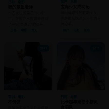
国产 · 电影
日韩 · 电影
宝岛少女成功记
我的章鱼老师
误闯棒球社的软萌少女，
一名被校园霸凌的小学
竟是被队医遗忘十年的王
生，在废弃水族馆里遇到
牌投手。
了一只“会说话”的章鱼。
国产
电影
励志
日韩
电影
奇幻
2021
2015
亚洲 · 电影
日韩 · 电影
不倒侠
比卡超与宠物小精灵
合唱队
废柴外卖小哥意外获得神